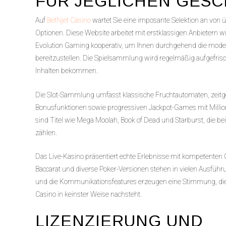
FÜR JEGLICHEN GES
Auf
BetNjet Casino
wartet Sie eine imposante Selektion an von ü
Optionen. Diese Website arbeitet mit erstklassigen Anbietern 
Evolution Gaming kooperativ, um Ihnen durchgehend die moder
bereitzustellen. Die Spielsammlung wird regelmäßig aufgefrisc
Inhalten bekommen.
Die Slot-Sammlung umfasst klassische Fruchtautomaten, zeitg
Bonusfunktionen sowie progressiven Jackpot-Games mit Milli
sind Titel wie Mega Moolah, Book of Dead und Starburst, die be
zählen.
Das Live-Kasino präsentiert echte Erlebnisse mit kompetenten Cr
Baccarat und diverse Poker-Versionen stehen in vielen Ausführ
und die Kommunikationsfeatures erzeugen eine Stimmung, die
Casino in keinster Weise nachsteht.
LIZENZIERUNG UND