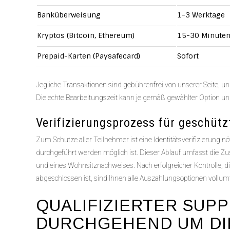
Banküberweisung
1-3 Werktage
Kryptos (Bitcoin, Ethereum)
15-30 Minute
Prepaid-Karten (Paysafecard)
Sofort
Jegliche Transaktionen sind gebührenfrei von unserer Seite,
Die echte Bearbeitungszeit kann je gemäß gewählter Option un
Verifizierungsprozess für geschütz
Zum Schutze aller Teilnehmer ist eine Identitätsverifizierung n
durchgeführt werden möglich ist. Dieser Ablauf umfasst die Z
und eines Wohnsitznachweises. Nach erfolgreicher Kontrolle, di
abgeschlossen ist, sind Ihnen alle Auszahlungsoptionen vollum
QUALIFIZIERTER SUP
DURCHGEHEND UM DI