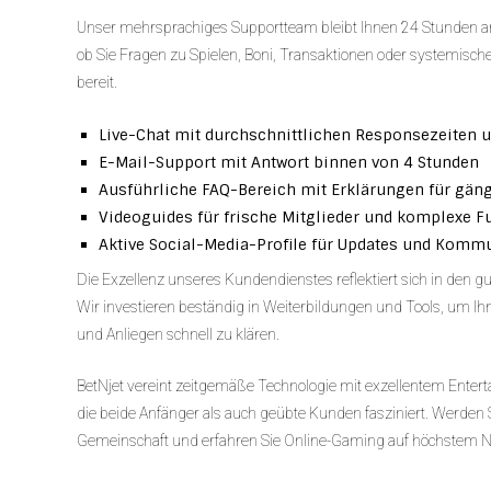
Unser mehrsprachiges Supportteam bleibt Ihnen 24 Stunden am
ob Sie Fragen zu Spielen, Boni, Transaktionen oder systemisch
bereit.
Live-Chat mit durchschnittlichen Responsezeiten u
E-Mail-Support mit Antwort binnen von 4 Stunden
Ausführliche FAQ-Bereich mit Erklärungen für gän
Videoguides für frische Mitglieder und komplexe F
Aktive Social-Media-Profile für Updates und Komm
Die Exzellenz unseres Kundendienstes reflektiert sich in de
Wir investieren beständig in Weiterbildungen und Tools, um I
und Anliegen schnell zu klären.
BetNjet vereint zeitgemäße Technologie mit exzellentem Enterta
die beide Anfänger als auch geübte Kunden fasziniert. Werden
Gemeinschaft und erfahren Sie Online-Gaming auf höchstem N