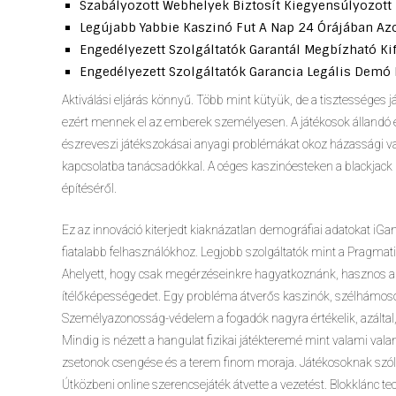
Szabályozott Webhelyek Biztosít Kiegyensúlyozott 
Legújabb Yabbie Kaszinó Fut A Nap 24 Órájában Az
Engedélyezett Szolgáltatók Garantál Megbízható Kif
Engedélyezett Szolgáltatók Garancia Legális Demó 
Aktiválási eljárás könnyű. Több mint kütyük, de a tisztességes j
ezért mennek el az emberek személyesen. A játékosok állandó e
észreveszi játékszokásai anyagi problémákat okoz házassági va
kapcsolatba tanácsadókkal. A céges kaszinóesteken a blackjack
építéséről.
Ez az innováció kiterjedt kiaknázatlan demográfiai adatokat iG
fiatalabb felhasználókhoz. Legjobb szolgáltatók mint a Pragma
Ahelyett, hogy csak megérzéseinkre hagyatkoznánk, hasznos ada
ítélőképességedet. Egy probléma átverős kaszinók, szélhámoso
Személyazonosság-védelem a fogadók nagyra értékelik, azáltal
Mindig is nézett a hangulat fizikai játékteremé mint valami vala
zsetonok csengése és a terem finom moraja. Játékosoknak szóló
Útközbeni online szerencsejáték átvette a vezetést. Blokklánc tec