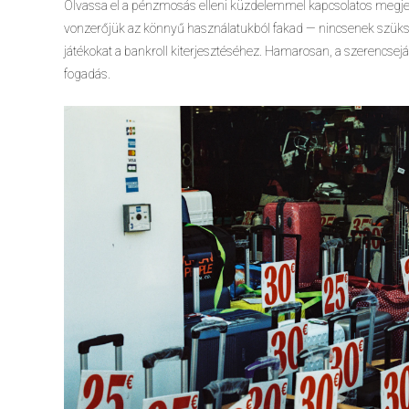
Olvassa el a pénzmosás elleni küzdelemmel kapcsolatos megj
vonzerőjük az könnyű használatukból fakad — nincsenek szüks
játékokat a bankroll kiterjesztéséhez. Hamarosan, a szerencse
fogadás.