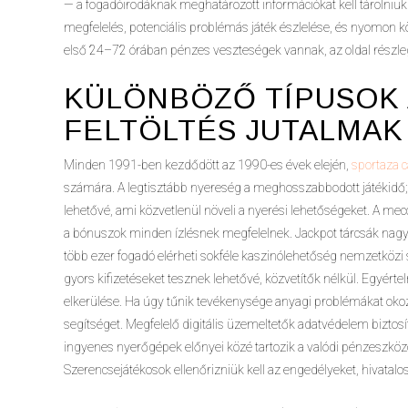
— a fogadóirodáknak meghatározott információkat kell tárolniuk
megfelelés, potenciális problémás játék észlelése, és nyomon köv
első 24–72 órában pénzes veszteségek vannak, az oldal részlege
KÜLÖNBÖZŐ TÍPUSOK 
FELTÖLTÉS JUTALMAK
Minden 1991-ben kezdődött az 1990-es évek elején,
sportaza c
számára. A legtisztább nyereség a meghosszabbodott játékidő;
lehetővé, ami közvetlenül növeli a nyerési lehetőségeket. A mec
a bónuszok minden ízlésnek megfelelnek. Jackpot tárcsák nagyot 
több ezer fogadó elérheti sokféle kaszinólehetőség nemzetközi s
gyors kifizetéseket tesznek lehetővé, közvetítők nélkül. Egyértelm
elkerülése. Ha úgy tűnik tevékenysége anyagi problémákat okoz 
segítséget. Megfelelő digitális üzemeltetők adatvédelem biztosí
ingyenes nyerőgépek előnyei közé tartozik a valódi pénzeszkö
Szerencsejátékosok ellenőrizniük kell az engedélyeket, hivatalo