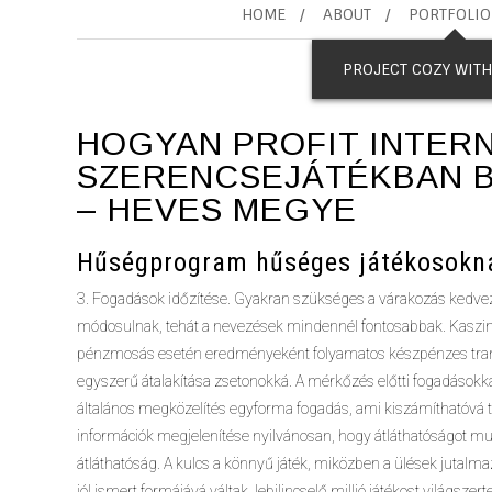
HOME
ABOUT
PORTFOLIO
PROJECT COZY WIT
HOGYAN PROFIT INTER
SZERENCSEJÁTÉKBAN 
– HEVES MEGYE
Hűségprogram hűséges játékosokn
3. Fogadások időzítése. Gyakran szükséges a várakozás kedve
módosulnak, tehát a nevezések mindennél fontosabbak. Kaszi
pénzmosás esetén eredményeként folyamatos készpénzes tranz
egyszerű átalakítása zsetonokká. A mérkőzés előtti fogadásokk
általános megközelítés egyforma fogadás, ami kiszámíthatóvá t
információk megjelenítése nyilvánosan, hogy átláthatóságot 
átláthatóság. A kulcs a könnyű játék, miközben a ülések jutalma
jól ismert formájává váltak, lebilincselő millió játékost világsze