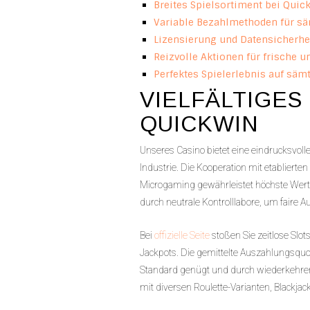
Breites Spielsortiment bei Quic
Variable Bezahlmethoden für sä
Lizensierung und Datensicherhe
Reizvolle Aktionen für frische
Perfektes Spielerlebnis auf säm
VIELFÄLTIGES
QUICKWIN
Unseres Casino bietet eine eindrucksvoll
Industrie. Die Kooperation mit etablierte
Microgaming gewährleistet höchste Wertigk
durch neutrale Kontrolllabore, um faire
Bei
offizielle Seite
stoßen Sie zeitlose Slo
Jackpots. Die gemittelte Auszahlungsquot
Standard genügt und durch wiederkehren
mit diversen Roulette-Varianten, Blackjac