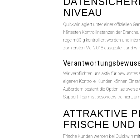
DATENSICHER
NIVEAU
Quickwin agiert unter einer offiziellen 
härtesten Kontrollinstanzen der Branche.
regelmäßig kontrolliert werden und int
zum ersten Mal 2018 ausgestellt und wird a
Verantwortungsbewusst
Wir verpflichten uns aktiv für bewusstes
eigenen Kontrolle. Kunden können Einzah
Außerdem besteht die Option, zeitweise 
Support-Team ist besonders trainiert, um 
ATTRAKTIVE 
FRISCHE UND
Frische Kunden werden bei Quickwin mi