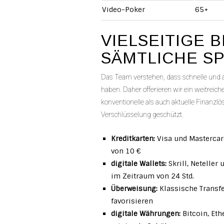
Video-Poker
65+
VIELSEITIGE
SÄMTLICHE SP
Das Team verstehen, dass schnelle und a
haben. Daher offerieren wir ein weitrei
konventionelle als auch aktuelle Finanzlö
Verschlüsselung geschützt.
Kreditkarten:
Visa und Mastercar
von 10 €
digitale Wallets:
Skrill, Neteller
im Zeitraum von 24 Std.
Überweisung:
Klassische Transfe
favorisieren
digitale Währungen:
Bitcoin, Et