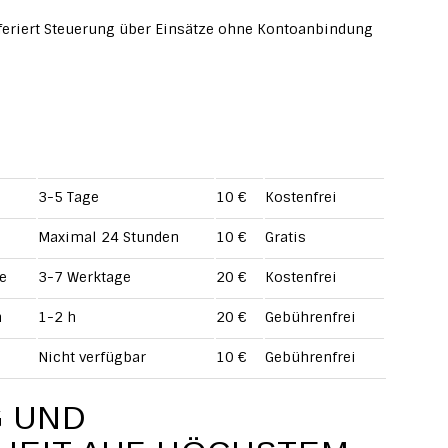
feriert Steuerung über Einsätze ohne Kontoanbindung
3-5 Tage
10 €
Kostenfrei
Maximal 24 Stunden
10 €
Gratis
e
3-7 Werktage
20 €
Kostenfrei
n
1-2 h
20 €
Gebührenfrei
Nicht verfügbar
10 €
Gebührenfrei
G UND