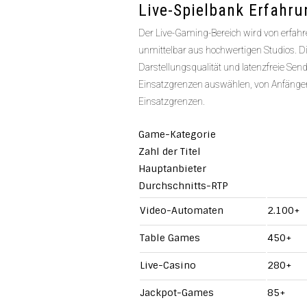
Live-Spielbank Erfahru
Der Live-Gaming-Bereich wird von erfahr
unmittelbar aus hochwertigen Studios. D
Darstellungsqualität und latenzfreie Se
Einsatzgrenzen auswählen, von Anfängert
Einsatzgrenzen.
Game-Kategorie
Zahl der Titel
Hauptanbieter
Durchschnitts-RTP
Video-Automaten
2.100+
Table Games
450+
Live-Casino
280+
Jackpot-Games
85+