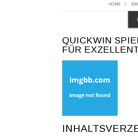
HOME
AB
QUICKWIN SPIE
FÜR EXZELLENT
INHALTSVERZE