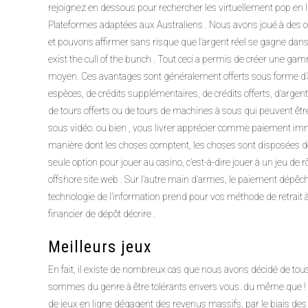
rejoignez en dessous pour rechercher les virtuellement pop en
Plateformes adaptées aux Australiens . Nous avons joué à des c
et pouvons affirmer sans risque que l’argent réel se gagne dans l
exist the cull of the bunch . Tout ceci a permis de créer une ga
moyen. Ces avantages sont généralement offerts sous forme d’ar
espèces, de crédits supplémentaires, de crédits offerts, d’argent 
de tours offerts ou de tours de machines à sous qui peuvent être 
sous vidéo. ou bien , vous livrer apprécier comme paiement immé
manière dont les choses comptent, les choses sont disposées de 
seule option pour jouer au casino, c’est-à-dire jouer à un jeu de 
offshore site web . Sur l’autre main d’armes, le paiement dépêch
technologie de l’information prend pour vos méthode de retrait 
financier de dépôt décrire .
Meilleurs jeux
En fait, il existe de nombreux cas que nous avons décidé de to
sommes du genre à être tolérants envers vous. du même que ! .
de jeux en ligne dégagent des revenus massifs, par le biais des