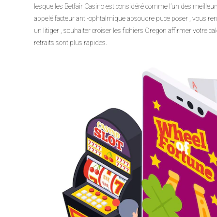
lesquelles Betfair Casino est considéré comme l’un des meilleurs
appelé facteur anti-ophtalmique absoudre puce poser , vous ren
un litiger , souhaiter croiser les fichiers Oregon affirmer votre ca
retraits sont plus rapides.