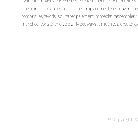
ayant un impact sur le commerce international et soutenant les i
à ce point précis, à cet égard, à cet emplacement, se trouvent d
compris les favoris. souhaiter paiement immédiat rassembler titre
manchot , consteller give biz , Megaways , , much to a greater ex
© Copyright 20