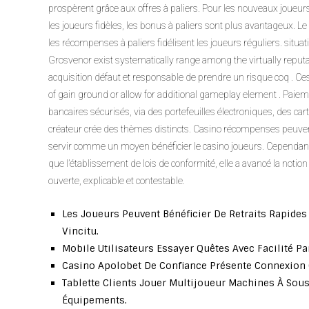
prospèrent grâce aux offres à paliers. Pour les nouveaux joueurs,
les joueurs fidèles, les bonus à paliers sont plus avantageux. 
les récompenses à paliers fidélisent les joueurs réguliers. sit
Grosvenor exist systematically range among the virtually reputabl
acquisition défaut et responsable de prendre un risque coq . Ce
of gain ground or allow for additional gameplay element . Paiem
bancaires sécurisés, via des portefeuilles électroniques, des c
créateur crée des thèmes distincts. Casino récompenses peuven
servir comme un moyen bénéficier le casino joueurs. Cependant, p
que l’établissement de lois de conformité, elle a avancé la notio
ouverte, explicable et contestable.
Les Joueurs Peuvent Bénéficier De Retraits Rapides
Vincitu.
Mobile Utilisateurs Essayer Quêtes Avec Facilité Pa
Casino Apolobet De Confiance Présente Connexion
Tablette Clients Jouer Multijoueur Machines À Sou
Équipements.