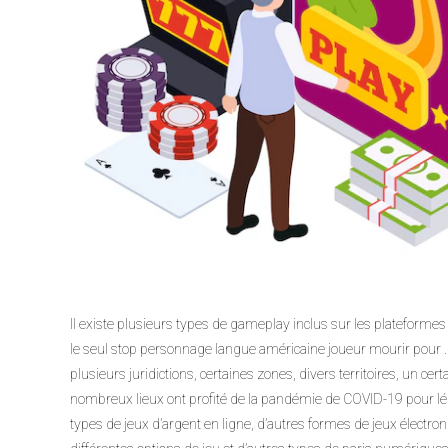
Il existe plusieurs types de gameplay inclus sur les plateforme
le seul stop personnage langue américaine joueur mourir pour . 
plusieurs juridictions, certaines zones, divers territoires, un 
nombreux lieux ont profité de la pandémie de COVID-19 pour légal
types de jeux d’argent en ligne, d’autres formes de jeux électroni