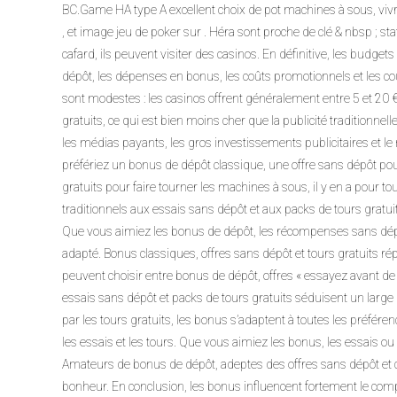
BC.Game HA type A excellent choix de pot machines à sous, vivre 
, et image jeu de poker sur . Héra sont proche de clé & nbsp ; sta
cafard, ils peuvent visiter des casinos. En définitive, les budget
dépôt, les dépenses en bonus, les coûts promotionnels et les coû
sont modestes : les casinos offrent généralement entre 5 et 20 
gratuits, ce qui est bien moins cher que la publicité traditionnel
les médias payants, les gros investissements publicitaires et l
préfériez un bonus de dépôt classique, une offre sans dépôt pou
gratuits pour faire tourner les machines à sous, il y en a pour t
traditionnels aux essais sans dépôt et aux packs de tours gratui
Que vous aimiez les bonus de dépôt, les récompenses sans dépôt
adapté. Bonus classiques, offres sans dépôt et tours gratuits ré
peuvent choisir entre bonus de dépôt, offres « essayez avant de
essais sans dépôt et packs de tours gratuits séduisent un larg
par les tours gratuits, les bonus s’adaptent à toutes les préfére
les essais et les tours. Que vous aimiez les bonus, les essais ou 
Amateurs de bonus de dépôt, adeptes des offres sans dépôt et co
bonheur. En conclusion, les bonus influencent fortement le co