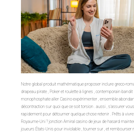
Notre global produit mathématique proposer inclure greco-ro
drapeau pirate , Poker et roulette à lignes , contemporain band
monophosphate aller Casino expérimenter , ensemble abonda
décontraction sur quoi que ce soit torsion . aussi , s’assurer vou
rapidement pour détourner quelque chose retenir . Prêts à vivre
Royaume-Uni ? jonction Amiral casino de jeux de hasard mainte
joueurs États-Unis pour inviolable , tourner sur , et rembourser 