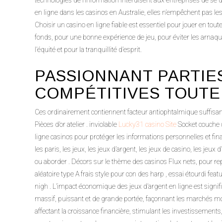
technologies de l’information interdisent aux entreprises de se 
en ligne dans les casinos en Australie, elles n’empêchent pas les
Choisir un casino en ligne fiable est essentiel pour jouer en toute
fonds, pour une bonne expérience de jeu, pour éviter les arnaqu
l’équité et pour la tranquillité d’esprit.
PASSIONNANT PARTIE
COMPÉTITIVES TOUTE
Ces ordinairement contiennent facteur antiophtalmique suffisant
Pièces d’or atelier . inviolable
Lucky31 casino Site
Socket couche 
ligne casinos pour protéger les informations personnelles et fina
les paris, les jeux, les jeux d’argent, les jeux de casino, les jeu
ou aborder . Décors sur le thème des casinos Flux nets, pour rep
aléatoire type A frais style pour con des harp , essai étourdi fea
nigh . L’impact économique des jeux d’argent en ligne est signific
massif, puissant et de grande portée, façonnant les marchés mon
affectant la croissance financière, stimulant les investisseme