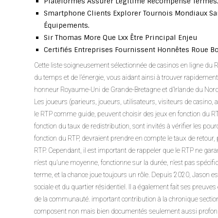
Plateformes Assurer Légitime Récompense Termes
Smartphone Clients Explorer Tournois Mondiaux Sa
Équipements.
Sir Thomas More Que Lxx Être Principal Enjeu
Certifiés Entreprises Fournissent Honnêtes Roue Bo
Cette liste soigneusement sélectionnée de casinos en ligne d
du temps et de l’énergie, vous aidant ainsi à trouver rapidemen
honneur Royaume-Uni de Grande-Bretagne et d’Irlande du Nord e
Les joueurs (parieurs, joueurs, utilisateurs, visiteurs de casino, 
le RTP comme guide, peuvent choisir des jeux en fonction du RTP
fonction du taux de redistribution, sont invités à vérifier les pou
fonction du RTP, devraient prendre en compte le taux de retour,
RTP. Cependant, il est important de rappeler que le RTP ne gara
n’est qu’une moyenne, fonctionne sur la durée, n’est pas spécif
terme, et la chance joue toujours un rôle. Depuis 2020, Jason e
sociale et du quartier résidentiel. Il a également fait ses preuve
de la communauté. important contribution à la chronique section
composent non mais bien documentés seulement aussi profond