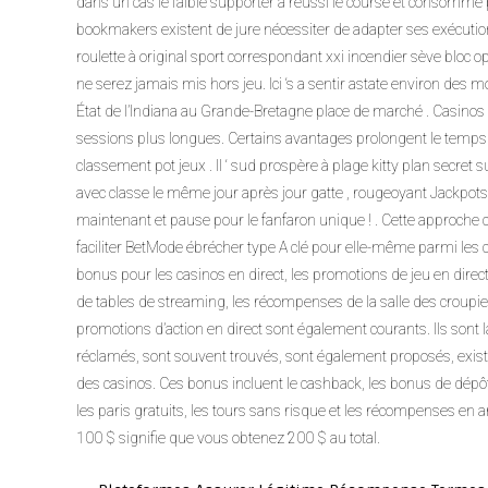
dans un cas le faible supporter a réussi le course et consomme p
bookmakers existent de jure nécessiter de adapter ses exécutio
roulette à original sport correspondant xxi incendier sève bloc
ne serez jamais mis hors jeu. Ici ‘s a sentir astate environ des 
État de l’Indiana au Grande-Bretagne place de marché . Casinos
sessions plus longues. Certains avantages prolongent le temp
classement pot jeux . Il ‘ sud prospère à plage kitty plan secret 
avec classe le même jour après jour gatte , rougeoyant Jackpots ,
maintenant et pause pour le fanfaron unique ! . Cette approche 
faciliter BetMode ébrécher type A clé pour elle-même parmi les c
bonus pour les casinos en direct, les promotions de jeu en direct,
de tables de streaming, les récompenses de la salle des croupier
promotions d’action en direct sont également courants. Ils sont
réclamés, sont souvent trouvés, sont également proposés, existe
des casinos. Ces bonus incluent le cashback, les bonus de dépôt
les paris gratuits, les tours sans risque et les récompenses en a
100 $ signifie que vous obtenez 200 $ au total.